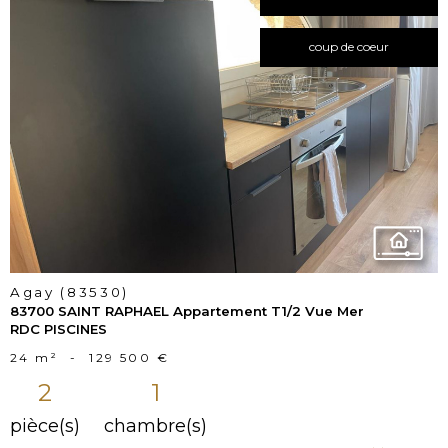
coup de coeur
voir le
bien
Agay (83530)
83700 SAINT RAPHAEL Appartement T1/2 Vue Mer
RDC PISCINES
24 m²
-
129 500 €
2
1
pièce(s)
chambre(s)