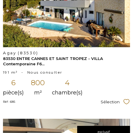
bien
Agay (83530)
83530 ENTRE CANNES ET SAINT TROPEZ - VILLA
Contemporaine F6...
191 m²
-
Nous consulter
6
800
4
pièce(s)
m²
chambre(s)
Sélection
Réf : 685
Sél
exclusif