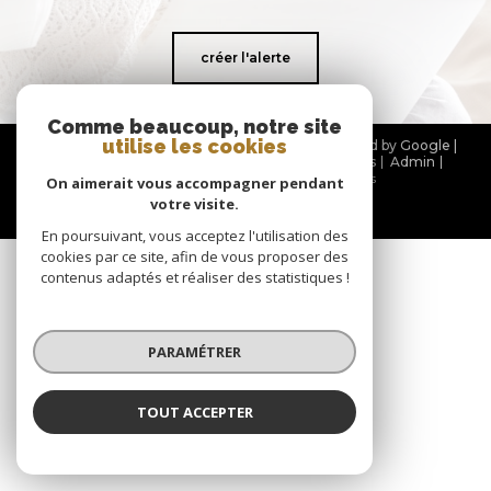
créer l'alerte
Comme beaucoup, notre site
utilise les cookies
© 2026 | Tous droits réservés | Traduction powered by Google |
Nos honoraires
Plan du site
Mentions légales
Admin
Partenaires
Politique RGPD
Cookies
On aimerait vous accompagner pendant
votre visite.
En poursuivant, vous acceptez l'utilisation des
cookies par ce site, afin de vous proposer des
contenus adaptés et réaliser des statistiques !
PARAMÉTRER
TOUT ACCEPTER