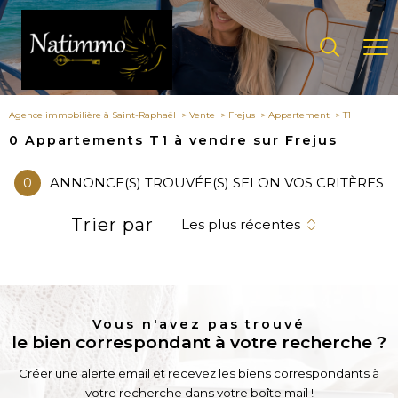
Agence immobilière à Saint-Raphaël
Vente
Frejus
Appartement
T1
0
Appartements T1 à vendre sur Frejus
0
ANNONCE(S) TROUVÉE(S) SELON VOS CRITÈRES
Trier par
Les plus récentes
Vous n'avez pas trouvé
le bien correspondant à votre recherche ?
Créer une alerte email et recevez les biens correspondants à
votre recherche dans votre boîte mail !