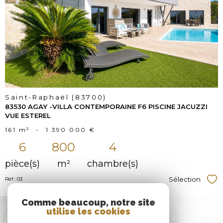
bien
Saint-Raphaël (83700)
83530 AGAY -VILLA CONTEMPORAINE F6 PISCINE JACUZZI
VUE ESTEREL
161 m²
-
1 390 000 €
6
800
4
pièce(s)
m²
chambre(s)
Sélection
Réf : 03
Sél
Comme beaucoup, notre site
utilise les cookies
Vous n'avez pas trouvé