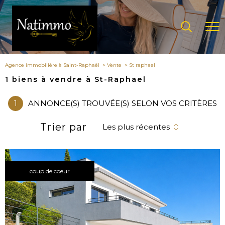
Agence immobilière à Saint-Raphaël
Vente
St raphael
1
biens à vendre à St-Raphael
1
ANNONCE(S) TROUVÉE(S) SELON VOS CRITÈRES
Trier par
Les plus récentes
coup de coeur
voir le